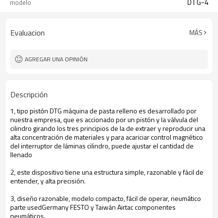
DTG-4
modelo
Evaluacion
MÁS
AGREGAR UNA OPINIÓN
Descripción
1, tipo
pistón
DTG
máquina de
pasta
relleno
es desarrollado por
nuestra empresa,
que es accionado por
un pistón y
la válvula
del
cilindro
girando los
tres principios de la
de extraer y
reproducir
una
alta concentración
de materiales y
para acariciar
control magnético
del interruptor de láminas
cilindro
, puede ajustar
el
cantidad de
llenado
2
,
este dispositivo
tiene una estructura simple
,
razonable
y fácil de
entender
,
y alta precisión.
3,
diseño razonable
, modelo
compacto
, fácil de operar
, neumático
parte
usedGermany
FESTO
y
Taiwán
Airtac
componentes
neumáticos.