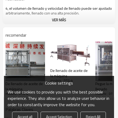
4
,
el volumen de llenado
y
velocidad de llenado
puede ser
ajustado
arbitrariamente
,
llenado
con una alta precisión
.
VER MÁS
5
, llenado,
centrándose en su lugar
en el uso
de
anti-
goteo
anti-
llenado
dibujo
y
dispositivos de elevación
.
recomendar
De llenado de aceite de
la máquina
modelo : DTG-4
Cookie settings
De llenado de aceite de
Pegue la máqu
la máquina
llenado
We use cookies to provide you with the best possible
modelo : DTG-4
modelo : DTG-4
experience. They also allow us to analyze user behavior in
order to constantly improve the website for you.
Palabras Claves
Accept all
Accept Selection
Reject All